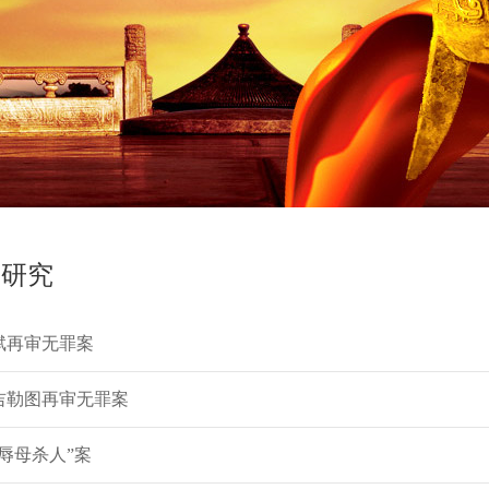
例研究
斌再审无罪案
吉勒图再审无罪案
辱母杀人”案