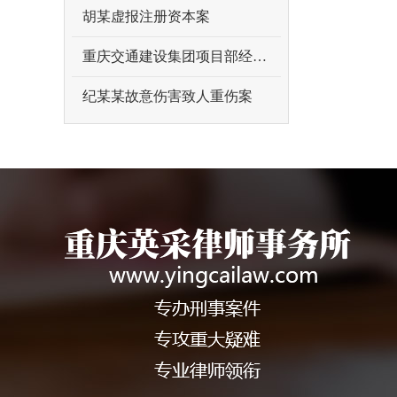
胡某虚报注册资本案
重庆交通建设集团项目部经理吴某某受贿案
纪某某故意伤害致人重伤案