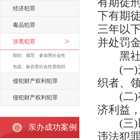
有期徒
经济犯罪
下有期
毒品犯罪
三年以
并处罚
涉黑犯罪
黑社会
组织、领导、参加黑社会性
(一)
质组织罪
包庇、纵容黑社会性质组织
罪
织者、领
侵犯财产权利犯罪
(二)
侵犯财产权利犯罪
济利益，
(三)
亲办成功案例
违法犯罪