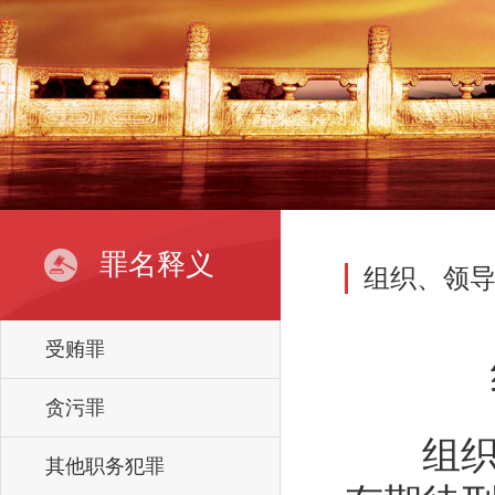
罪名释义
组织、领
受贿罪
罪
贪污罪
组织、
其他职务犯罪