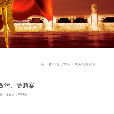
当前位置：
首页
>
主任亲办案例
贪污、受贿案
:19:00 发布人：管理员