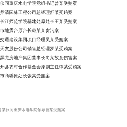
同重庆水电学院党组书记曾某受贿案
清园林工程公司总经理舒某受贿案
江师范学院基建处原处长王某受贿案
地震台原台长戴某某贪污案
通建设集团项目经理吴某受贿案
友股份公司销售总经理罗某受贿案
龙房地产集团董事长向某故意伤害案
县农村合作基金会原副主任谭某受贿案
商委原处长张某受贿案
肖某伙同重庆水电学院领导曾某受贿案