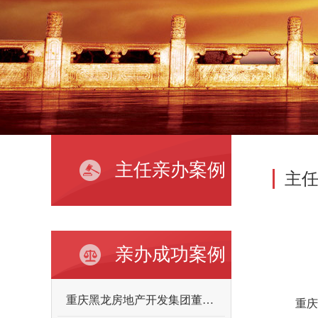
主任亲办案例
主
亲办成功案例
重庆黑龙房地产开发集团董事长向某某故意伤害案
重庆巴