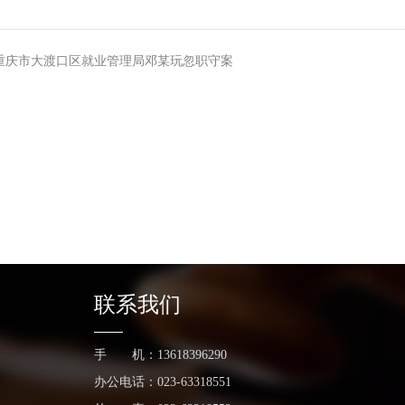
重庆市大渡口区就业管理局邓某玩忽职守案
联系我们
手 机：13618396290
办公电话：023-63318551