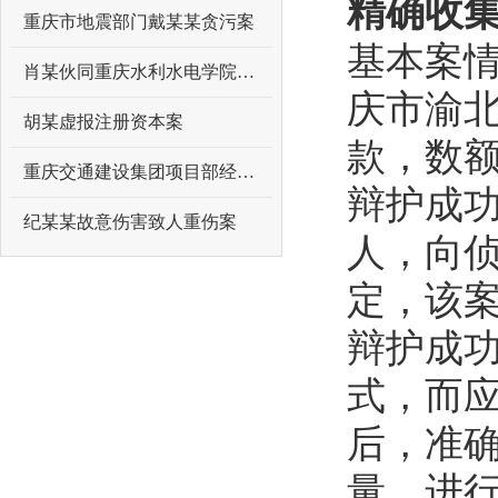
精确收
重庆市地震部门戴某某贪污案
基本案
肖某伙同重庆水利水电学院原领导曾某某受贿案
庆市渝
胡某虚报注册资本案
款，数额
重庆交通建设集团项目部经理吴某某受贿案
辩护成
纪某某故意伤害致人重伤案
人，向
定，该
辩护成功
式，而应
后，准
量，进