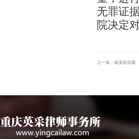
无罪证
院决定
上一条：杨某抢劫案