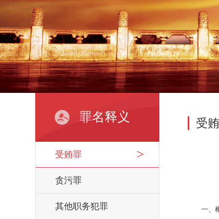
罪名释义
受
受贿罪
贪污罪
其他职务犯罪
一、概