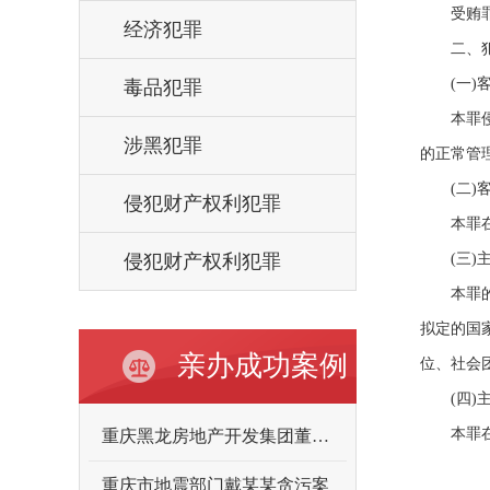
受贿罪(
经济犯罪
二、犯
(一)客
毒品犯罪
本罪侵犯
涉黑犯罪
的正常管
(二)客
侵犯财产权利犯罪
本罪在客
侵犯财产权利犯罪
(三)主
本罪的主
拟定的国
亲办成功案例
位、社会
(四)主
本罪在主
重庆黑龙房地产开发集团董事长向某某故意伤害案
重庆市地震部门戴某某贪污案