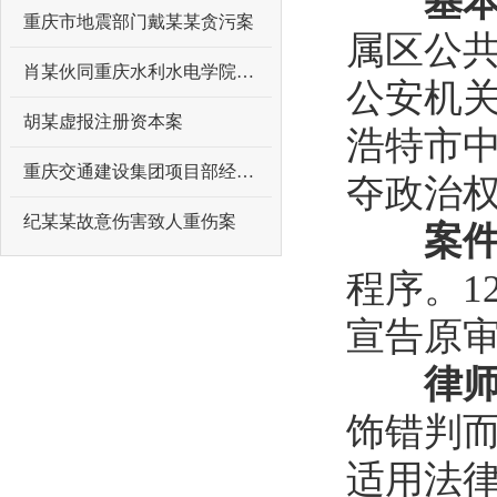
基
重庆市地震部门戴某某贪污案
属区公
肖某伙同重庆水利水电学院原领导曾某某受贿案
公安机关
胡某虚报注册资本案
浩特市
重庆交通建设集团项目部经理吴某某受贿案
夺政治
纪某某故意伤害致人重伤案
案
程序。1
宣告原
律
饰错判
适用法