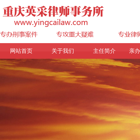
网站首页
关于我们
主任简介
亲