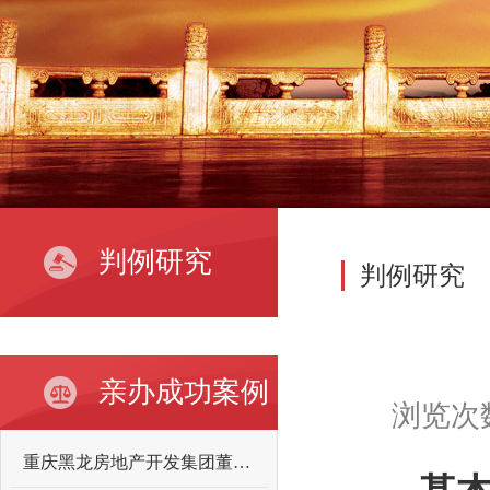
判例研究
判例研究
亲办成功案例
浏览次
重庆黑龙房地产开发集团董事长向某某故意伤害案